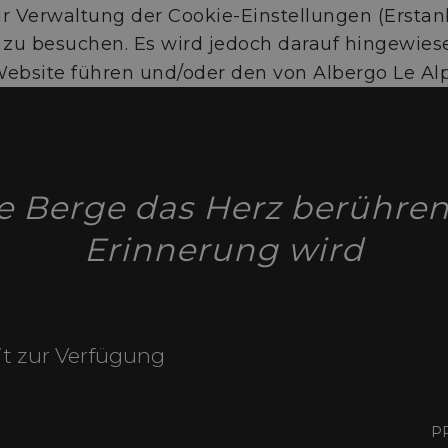
r Verwaltung der Cookie-Einstellungen (Erstanb
zu besuchen. Es wird jedoch darauf hingewiese
Website führen und/oder den von Albergo Le Al
ie Berge das Herz berühren
Erinnerung wird
it zur Verfügung
P