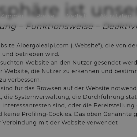
tsphäre ist unser
Zimmer
Preise
Verleih
Aktivitäten
rung – Funktionsweise – Deaktiv
bsite Albergolealpi.com („Website“), die von der
t und betrieben wird.
besuchten Website an den Nutzer gesendet werde
 Website, die Nutzer zu erkennen und bestimm
zu verbessern.
e sind für das Browsen auf der Website notwen
it, die Systemverwaltung, die Durchführung stat
interessantesten sind, oder die Bereitstellung 
keine Profiling-Cookies. Das oben Genannte gi
ur Verbindung mit der Website verwendet.