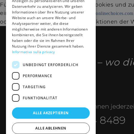
Anzeigen zu personalisieren und unseren
Für weitere Informationen über Cookies und zu
Datenverkehr zu analysieren. Wir geben
DE
Informationen über Ihre Nutzung unserer
eingeladen, die Plattform
www.youronlinechoices.com
Website auch an unsere Werbe- und
oder Funktionscookies zu Fehlfunktionen der 
Analysepartner weiter, die diese
möglicherweise mit anderen Informationen
kombinieren, die Sie ihnen bereitgestellt
haben oder die sie im Rahmen Ihrer
Nutzung ihrer Dienste gesammelt haben.
Informativa sulla privacy
Hotel B&B Le Alpi – wo d
UNBEDINGT ERFORDERLICH
PERFORMANCE
TARGETING
FUNKTIONALITÄT
Gerne stehen wir Ihnen jederze
ALLE AKZEPTIEREN
+39 338 344 8489
ALLE ABLEHNEN