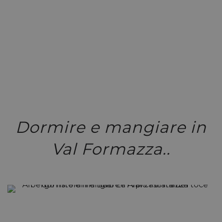
Albergo B&b
Dormire e mangiare in
Val Formazza..