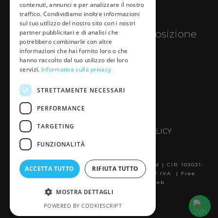
contenuti, annunci e per analizzare il nostro
traffico. Condividiamo inoltre informazioni
DE
sul tuo utilizzo del nostro sito con i nostri
Siamo a tua completa disposizione
partner pubblicitari e di analisi che
potrebbero combinarle con altre
informazioni che hai fornito loro o che
+39 338 344 8489
hanno raccolto dal tuo utilizzo dei loro
servizi.
Informativa sulla privacy
Social
STRETTAMENTE NECESSARI
PERFORMANCE
TARGETING
PRIVACY POLICY
-
COOKIE POLICY
FUNZIONALITÀ
Le Alpi copyright © 2026.All right reserved | CIR 103031-
ACCETTA TUTTO
RIFIUTA TUTTO
ALB-00004 | CIN IT103031A1ZGKPC94J | P.IVA |
Free
consultancy e credits Ossolaweb
MOSTRA DETTAGLI
POWERED BY COOKIESCRIPT